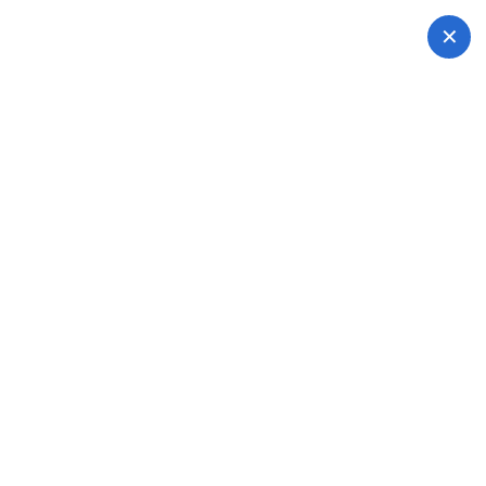
登录平台
✕
电子竞技博彩 - 华为手机影
像系统升级，夜景拍摄进阶
对比
2026-06-04
电子竞技博彩
华为手机
精选摘要