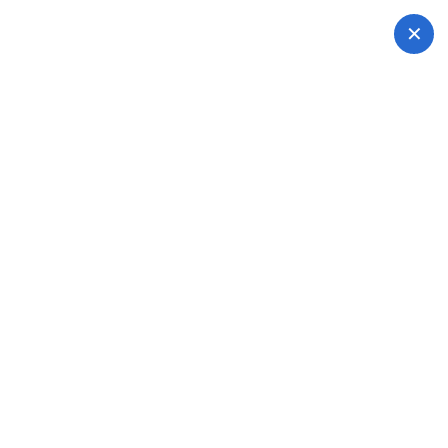
✕
彩
影视中心
联系我们
登录平台
，赛事胜率
电子竞技博彩
专业 · 信赖 · 安全