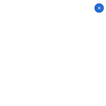
登录平台
✕
电子竞技博彩 原因解析
2026-06-25
电子竞技博彩
行业资讯
FAQ